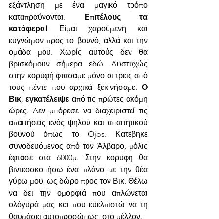
εξάντληση με ένα μαγικό τρόπο 
καταπραΰνονται. 
Επιτέλους τα 
κατάφερα!
 Είμαι χαρούμενη και 
ευγνώμον προς το βουνό, αλλά και την 
ομάδα μου. Χωρίς αυτούς δεν θα 
βρισκόμουν σήμερα εδώ. Δυστυχώς 
στην κορυφή φτάσαμε μόνο οι τρεις από 
τους πέντε που αρχικά ξεκινήσαμε. 
Ο 
Βικ, εγκατέλειψε
 από τις πρώτες ακόμη 
ώρες. Δεν μπόρεσε να διαχειριστεί τις 
απαιτήσεις ενός ψηλού και απαιτητικού 
βουνού όπως το Ojos. Κατέβηκε 
συνοδευόμενος από τον Άλβαρο, μόλις 
έφτασε στα 6000μ. Στην κορυφή θα 
βιντεοσκοπήσω ένα πλάνο με την θέα 
γύρω μου, ως δώρο προς τον Βικ. Θέλω 
να δει την ομορφιά που απλώνεται 
ολόγυρά μας και που ευελπιστώ να τη 
θαυμάσει αυτοπροσώπως, στο μέλλον.  