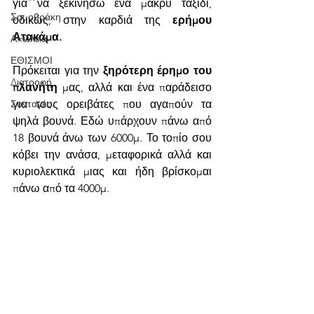
για να ξεκινήσω ένα μακρύ ταξίδι, 
Σαμοθράκη
οδικώς, στην καρδιά της 
ερήμου 
Ατακάμα.
Απώλεια
ΕΘΙΣΜΟΙ
Πρόκειται για την 
ξηρότερη έρημο του 
Διατροφή
πλανήτη
 μας, αλλά και ένα παράδεισο 
για τους ορειβάτες που αγαπούν τα 
Συνταγές
ψηλά βουνά. Εδώ υπάρχουν πάνω από 
18 βουνά άνω των 6000μ. Το τοπίο σου 
κόβει την ανάσα, μεταφορικά αλλά και 
κυριολεκτικά μιας και ήδη βρίσκομαι 
πάνω από τα 4000μ. 