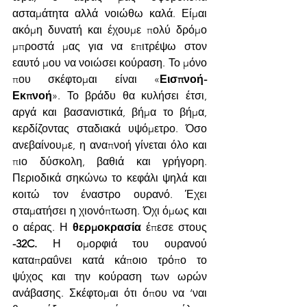
ασταμάτητα αλλά νοιώθω καλά. Είμαι 
ακόμη δυνατή και έχουμε πολύ δρόμο 
μπροστά μας για να επιτρέψω στον 
εαυτό μου να νοιώσει κούραση. Το μόνο 
που σκέφτομαι είναι «
Εισπνοή- 
Εκπνοή
». Το βράδυ θα κυλήσει έτσι, 
αργά και βασανιστικά, βήμα το βήμα, 
κερδίζοντας σταδιακά υψόμετρο. Όσο 
ανεβαίνουμε, η αναπνοή γίνεται όλο και 
πιο δύσκολη, βαθιά και γρήγορη. 
Περιοδικά σηκώνω το κεφάλι ψηλά και 
κοιτώ τον έναστρο ουρανό. Έχει 
σταματήσει η χιονόπτωση. Όχι όμως και 
ο αέρας. Η 
θερμοκρασία
 έπεσε στους 
-32C.
 Η ομορφιά του ουρανού 
καταπραΰνει κατά κάποιο τρόπο το 
ψύχος και την κούραση των ωρών 
ανάβασης. Σκέφτομαι ότι όπου να ‘ναι 