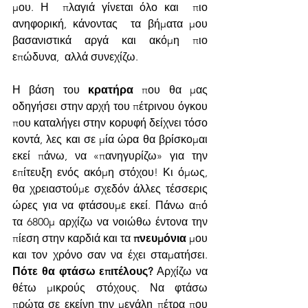
μου. Η  πλαγιά γίνεται όλο και  πιο 
ανηφορική, κάνοντας  τα βήματα μου  
βασανιστικά αργά και ακόμη πιο 
επώδυνα,  αλλά συνεχίζω. 
Η βάση του 
κρατήρα 
που θα μας 
οδηγήσει στην αρχή του πέτρινου όγκου 
που καταλήγει στην κορυφή δείχνει τόσο 
κοντά, λες και σε μία ώρα θα βρίσκομαι 
εκεί πάνω, να «πανηγυρίζω» για την 
επίτευξη ενός ακόμη στόχου! Κι όμως, 
θα χρειαστούμε σχεδόν άλλες τέσσερις 
ώρες για να φτάσουμε εκεί. Πάνω από 
τα 6800μ αρχίζω να νοιώθω έντονα την 
πίεση στην καρδιά και τα 
πνευμόνια
 μου 
και τον χρόνο σαν να έχει σταματήσει. 
Πότε θα φτάσω επιτέλους?
 Αρχίζω να 
θέτω μικρούς στόχους. Να φτάσω 
πρώτα σε εκείνη την μεγάλη πέτρα που 