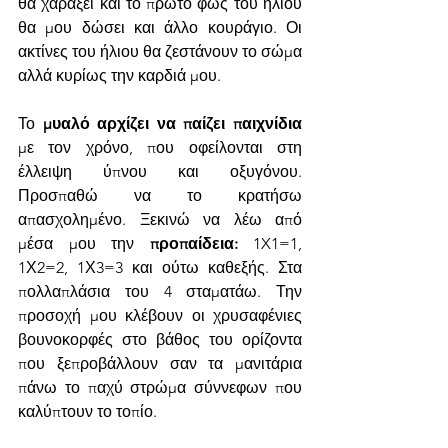
θα χαράξει και το πρώτο φως του ήλιου 
θα μου δώσει και άλλο κουράγιο. Οι 
ακτίνες του ήλιου θα ζεστάνουν το σώμα 
αλλά κυρίως την καρδιά μου. 
Το 
μυαλό αρχίζει να παίζει παιχνίδια
με τον χρόνο, που οφείλονται στη 
έλλειψη ύπνου και οξυγόνου. 
Προσπαθώ να το κρατήσω 
απασχολημένο. Ξεκινώ να λέω από 
μέσα μου την 
προπαίδεια:
 1X1=1, 
1Χ2=2, 1Χ3=3 και ούτω καθεξής. Στα 
πολλαπλάσια του 4 σταματάω. Την 
προσοχή μου κλέβουν οι χρυσαφένιες 
βουνοκορφές στο βάθος του ορίζοντα 
που ξεπροβάλλουν σαν τα μανιτάρια 
πάνω το παχύ στρώμα σύννεφων που 
καλύπτουν το τοπίο. 