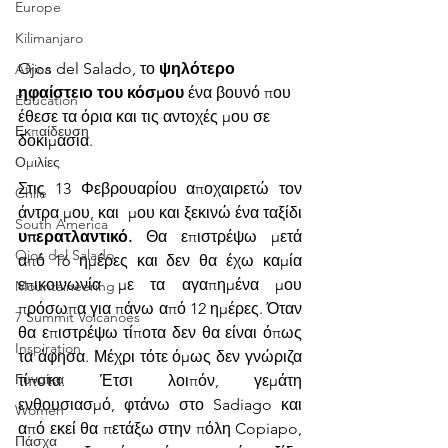
Europe
Kilimanjaro
Ojos del Salado, το 
ψηλότερο 
Africa
ηφαίστειο του κόσμου 
ένα βουνό που 
Education
έθεσε τα όρια και τις αντοχές μου σε 
Εκπαίδευση
δοκιμασία. 
Ομιλίες
Στις 13 Φεβρουαρίου αποχαιρετώ τον 
Chíle
άντρα μου, και  μου και ξεκινώ ένα ταξίδι 
South America
υπερατλαντικό.
 Θα επιστρέψω μετά 
Ojos del Salado
από 16 ημέρες και δεν θα έχω καμία 
επικοινωνία με τα αγαπημένα μου 
Mountaineering
πρόσωπα για πάνω από 12 ημέρες. Όταν 
7 Summit Volcanoes
θα επιστρέψω τίποτα δεν θα είναι όπως 
Inspiration
τα άφησα. Μέχρι τότε όμως δεν γνώριζα 
Γυναίκα
τίποτα. Έτσι λοιπόν, γεμάτη 
ενθουσιασμό, φτάνω στο Sadiago και 
Women
από εκεί θα πετάξω στην πόλη Copiapo, 
Πάσχα