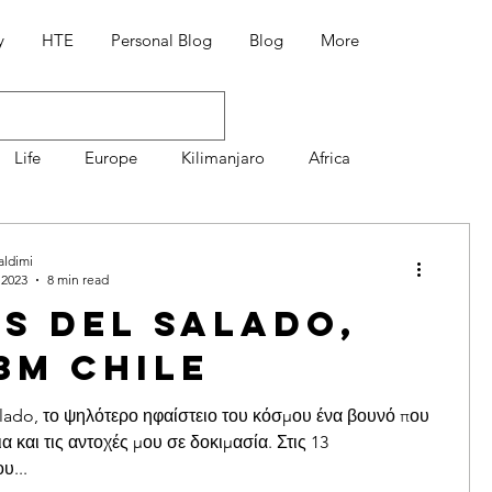
y
HTE
Personal Blog
Blog
More
Life
Europe
Kilimanjaro
Africa
Mountaineering
7 Summit Volcanoes
aldimi
 2023
8 min read
s del Salado,
Διατροφή
Συνταγές
3m Chile
lado, το ψηλότερο ηφαίστειο του κόσμου ένα βουνό που
ια και τις αντοχές μου σε δοκιμασία. Στις 13
υ...