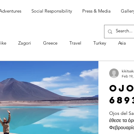
Adventures
Social Responsibility
Press & Media
Galler
ike
Zagori
Greece
Travel
Turkey
Asia
Ομιλίες
Chíle
South America
Ojos del Salado
kikitsak
Feb 19,
Ojo
men
Πάσχα
Σαμοθράκη
Απώλεια
ΕΘΙΣΜΟΙ
689
Ojos del Sa
έθεσε τα όρ
Φεβρουαρίο