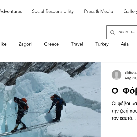
Adventures
Social Responsibility
Press & Media
Galler
ike
Zagori
Greece
Travel
Turkey
Asia
Ομιλίες
Chíle
South America
Ojos del Salado
kikitsak
Aug 20,
Ο Φόβ
men
Πάσχα
Σαμοθράκη
Απώλεια
ΕΘΙΣΜΟΙ
Οι φόβοι μα
την ζωή πο
τον εαυτό...