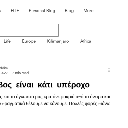
y
HTE
Personal Blog
Blog
More
Life
Europe
Kilimanjaro
Africa
Mountaineering
7 Summit Volcanoes
aldimi
 2022
3 min read
ος είναι κάτι υπέροχο
Διατροφή
Συνταγές
ς και το άγνωστο μας κρατάνε μακριά από τα όνειρα και
υ πραγματικά θέλουμε να κάνουμε. Πολλές φορές πιάνω