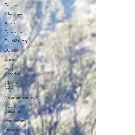
Europe
Kilimanjaro
Africa
Education
Εκπαίδευση
Ομιλίες
Chíle
South
America
Ojos del
Salado
Mountaineering
7 Summit
Volcanoes
Inspiration
Γυναίκα