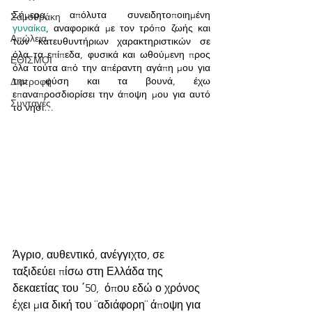
Σήμερα, απόλυτα συνειδητοποιημένη 
Σαμοθράκη
γυναίκα
, αναφορικά με τον τρόπο ζωής και 
Απώλεια
των κατευθυντήριων χαρακτηριστικών σε 
όλα τα επίπεδα, φυσικά και ωθούμενη προς 
ΕΘΙΣΜΟΙ
όλα τούτα από την απέραντη αγάπη μου για 
την φύση και τα βουνά, έχω 
Διατροφή
επαναπροσδιορίσει την άποψη μου για αυτό 
Συνταγές
το νησί…
Άγριο, αυθεντικό, ανέγγιχτο, σε 
ταξιδεύει πίσω στη Ελλάδα της 
δεκαετίας του ΄50,  όπου εδώ ο χρόνος 
έχει μια δική του ¨αδιάφορη¨ άποψη για 