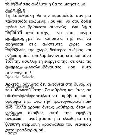
Europe
το αγαπήσεις απόλυτα ή θα το μισήσεις με 
την πρώτη… 
Kilimanjaro
Τη Σαμοθράκη θα την παρομοίαζα σαν μια 
Africa
καπριτσιόζα ερωμένη, που για  να σου δοθεί 
πρέπει να βρίσκεσαι συνεχώς  ένα βήμα 
Education
μπροστά από αυτήν,  να είσαι μόνιμα 
συμβατός με τα καπρίτσια της και να 
Εκπαίδευση
αφήνεσαι στις απίστευτες χάρες και 
Ομιλίες
παραξενιές της χωρίς δεύτερες σκέψεις και 
ενδοιασμούς, απολαμβάνοντας έτσι και μόνο 
Chíle
έτσι την ασύλληπτη ενέργεια της, σε όλες τις 
άπειρες προσλαμβάνουσες που αυτό 
South America
συνεπάγεται!!!
Ojos del Salado
Αρκετά πράγματα δεν άπτονται στη δυναμική 
Mountaineering
του ¨ιδανικού¨ στην Σαμοθράκη και ίσως σε 
αυτήν της την ατέλεια να  κρύβεται και η 
7 Summit Volcanoes
ομορφιά της. Εγώ την πρωτογνώρισα πριν 
Inspiration
από πολλά χρόνια όντως μαθήτρια, όταν με 
γνώμονα ακριβώς αυτή την εφηβική 
Γυναίκα
ανεμελιά,  αναζητούσα μια ελευθερία στη 
Women
γνωστή ατέρμονη προσπάθεια του νεανικού 
αυτοπροσδιορισμού.
Πάσχα