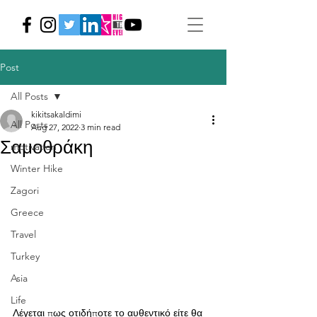
Post
All Posts
kikitsakaldimi
All Posts
Aug 27, 2022
3 min read
Σαμοθράκη
motivation
Winter Hike
Zagori
Greece
Travel
Turkey
Asia
Life
Λέγεται πως οτιδήποτε το αυθεντικό είτε θα 