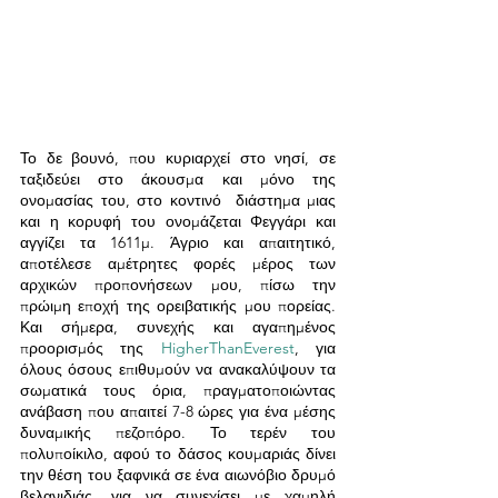
Το δε βουνό, που κυριαρχεί στο νησί, σε 
ταξιδεύει στο άκουσμα και μόνο της 
ονομασίας του, στο κοντινό  διάστημα μιας 
και η κορυφή του ονομάζεται Φεγγάρι και 
αγγίζει τα 1611μ. Άγριο και απαιτητικό, 
αποτέλεσε αμέτρητες φορές μέρος των 
αρχικών προπονήσεων μου, πίσω την 
πρώιμη εποχή της ορειβατικής μου πορείας.  
Και σήμερα, συνεχής και αγαπημένος 
προορισμός της 
HigherThanEverest
, για 
όλους όσους επιθυμούν να ανακαλύψουν τα 
σωματικά τους όρια, πραγματοποιώντας 
ανάβαση που απαιτεί 7-8 ώρες για ένα μέσης 
δυναμικής πεζοπόρο. Το τερέν του 
πολυποίκιλο, αφού το δάσος κουμαριάς δίνει 
την θέση του ξαφνικά σε ένα αιωνόβιο δρυμό 
βελανιδιάς, για να συνεχίσει με χαμηλή 