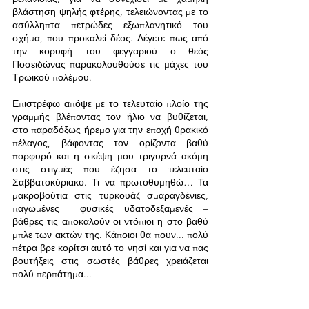
βλάστηση ψηλής φτέρης, τελειώνοντας με το 
ασύλληπτα πετρώδες εξωπλανητικό του 
σχήμα, που προκαλεί δέος. Λέγετε πως από 
την κορυφή του φεγγαριού ο θεός 
Ποσειδώνας παρακολουθούσε τις μάχες του 
Τρωικού πολέμου.
Επιστρέφω απόψε με το τελευταίο πλοίο της 
γραμμής βλέποντας τον ήλιο να βυθίζεται, 
στο παραδόξως ήρεμο για την εποχή θρακικό 
πέλαγος, βάφοντας τον ορίζοντα βαθύ 
πορφυρό και η σκέψη μου τριγυρνά ακόμη 
στις στιγμές που έζησα το τελευταίο 
Σαββατοκύριακο. Τι να πρωτοθυμηθώ… Τα 
μακροβούτια στις τυρκουάζ σμαραγδένιες,  
παγωμένες  φυσικές υδατοδεξαμενές – 
βάθρες τις αποκαλούν οι ντόπιοι η στο βαθύ 
μπλε των ακτών της. Κάποιοι θα πουν... πολύ 
πέτρα βρε κορίτσι αυτό το νησί και για να πας 
βουτήξεις στις σωστές βάθρες χρειάζεται 
πολύ περπάτημα...